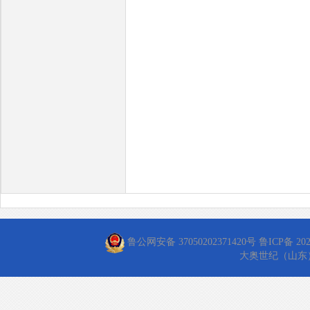
鲁公网安备 37050202371420号
鲁ICP备 202
大奥世纪（山东）信